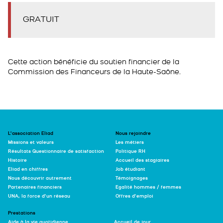
GRATUIT
Cette action bénéficie du soutien financier de la
Commission des Financeurs de la Haute-Saône
.
L’association Eliad
Nous rejoindre
Missions et valeurs
Les métiers
Résultats Questionnaire de satisfaction
Politique RH
Histoire
Accueil des stagiaires
Eliad en chiffres
Job étudiant
Nous découvrir autrement
Témoignages
Partenaires financiers
Egalité hommes / femmes
UNA, la force d’un réseau
Offres d’emploi
Prestations
Aide à la vie quotidienne
Accueil de jour