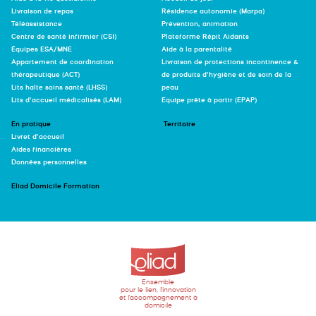
Livraison de repas
Résidence autonomie (Marpa)
Téléassistance
Prévention, animation
Centre de santé infirmier (CSI)
Plateforme Répit Aidants
Équipes ESA/MNE
Aide à la parentalité
Appartement de coordination
Livraison de protections incontinence &
thérapeutique (ACT)
de produits d’hygiène et de soin de la
Lits halte soins santé (LHSS)
peau
Lits d’accueil médicalisés (LAM)
Equipe prête à partir (EPAP)
En pratique
Territoire
Livret d’accueil
Aides financières
Données personnelles
Eliad Domicile Formation
Ensemble
pour le lien, l'innovation
et l'accompagnement à
domicile