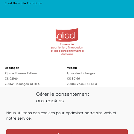
Eliad Domicile Formation
Ensemble
pour le lien, l'innovation
et l'accompagnement à
domicile
Besançon
Vesoul
41, rue Thomas Edison
1, rue des Haberges
CS 92146
CS 50166
25052 Besançon CEDEX
70003 Vesoul CEDEX
Tél. : 03 81 41 96 96
Tél. : 03 84 75 97 50
Gérer le consentement
accueil@eliad-fc.fr
accueil@eliad-fc.fr
aux cookies
Suivez-nous sur
Nous utilisons des cookies pour optimiser notre site web et
notre service.