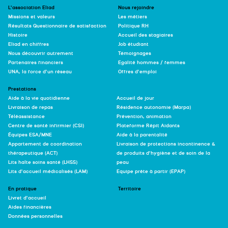
L’association Eliad
Nous rejoindre
Missions et valeurs
Les métiers
Résultats Questionnaire de satisfaction
Politique RH
Histoire
Accueil des stagiaires
Eliad en chiffres
Job étudiant
Nous découvrir autrement
Témoignages
Partenaires financiers
Egalité hommes / femmes
UNA, la force d’un réseau
Offres d’emploi
Prestations
Aide à la vie quotidienne
Accueil de jour
Livraison de repas
Résidence autonomie (Marpa)
Téléassistance
Prévention, animation
Centre de santé infirmier (CSI)
Plateforme Répit Aidants
Équipes ESA/MNE
Aide à la parentalité
Appartement de coordination
Livraison de protections incontinence &
thérapeutique (ACT)
de produits d’hygiène et de soin de la
Lits halte soins santé (LHSS)
peau
Lits d’accueil médicalisés (LAM)
Equipe prête à partir (EPAP)
En pratique
Territoire
Livret d’accueil
Aides financières
Données personnelles