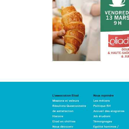
L’association Eliad
Nous rejoindre
Missions et valeurs
Les métiers
Résultats Questionnaire
Politique RH
de satisfaction
Accueil des stagiaires
Histoire
Job étudiant
Eliad en chiffres
Témoignages
Nous découvrir
Egalité hommes /