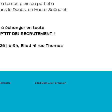
à temps plein ou partiel à
ans le Doubs, en Haute-Saône et
e à échanger en toute
n P’TIT DEJ RECRUTEMENT !
6 | à 9h, Eliad 41 rue Thomas
Territoire
Eliad Domicile Formation