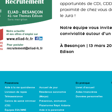
opportunités de CDI, CDD 
proximité de chez vous d
le Jura !
Notre équipe vous invit
convivialité autour d’u
À Besançon | 13 mars 202
Edison
Prestations
En pratique
Aide à la vie quotidienne
Accueil de jour
Livret d’accueil
Livraison de repas
Résidence autonomie
Aides financières
Téléassistance
(Marpa)
Données personnelles
Centre de santé infirmier
Prévention, animation
(CSI)
Plateforme Répit Aidants
Équipes ESA/MNE
Aide à la parentalité