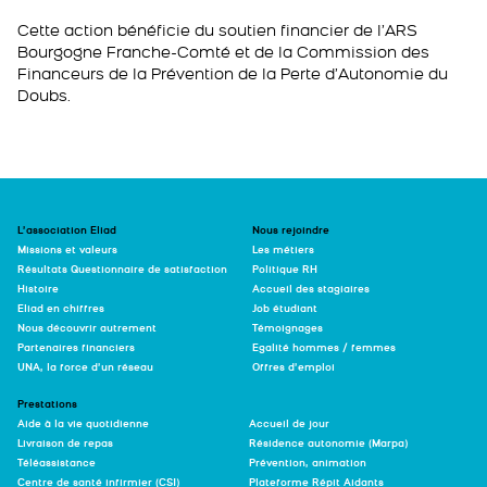
Cette action bénéficie du soutien financier de l’ARS
Bourgogne Franche-Comté et de la Commission des
Financeurs de la Prévention de la Perte d’Autonomie du
Doubs.
L’association Eliad
Nous rejoindre
Missions et valeurs
Les métiers
Résultats Questionnaire de satisfaction
Politique RH
Histoire
Accueil des stagiaires
Eliad en chiffres
Job étudiant
Nous découvrir autrement
Témoignages
Partenaires financiers
Egalité hommes / femmes
UNA, la force d’un réseau
Offres d’emploi
Prestations
Aide à la vie quotidienne
Accueil de jour
Livraison de repas
Résidence autonomie (Marpa)
Téléassistance
Prévention, animation
Centre de santé infirmier (CSI)
Plateforme Répit Aidants