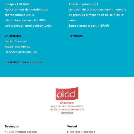
Équipes ESA/MNE
Aide à la parentalité
Appartement de coordination
Livraison de protections incontinence &
thérapeutique (ACT)
de produits d’hygiène et de soin de la
Lits halte soins santé (LHSS)
peau
Lits d’accueil médicalisés (LAM)
Equipe prête à partir (EPAP)
En pratique
Territoire
Livret d’accueil
Aides financières
Données personnelles
Eliad Domicile Formation
Ensemble
pour le lien, l'innovation
et l'accompagnement à
domicile
Besançon
Vesoul
41, rue Thomas Edison
1, rue des Haberges