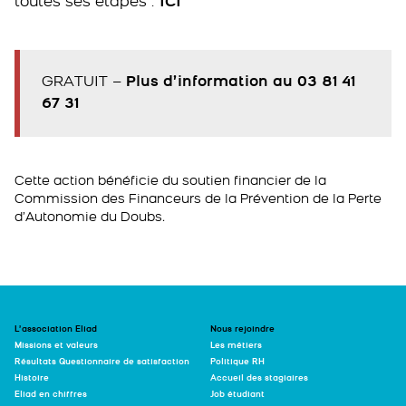
toutes ses étapes :
ICI
GRATUIT –
Plus d’information au 03 81 41
67 31
Cette action bénéficie du soutien financier de la
Commission des Financeurs de la Prévention de la Perte
d’Autonomie du Doubs
.
L’association Eliad
Nous rejoindre
Missions et valeurs
Les métiers
Résultats Questionnaire de satisfaction
Politique RH
Histoire
Accueil des stagiaires
Eliad en chiffres
Job étudiant