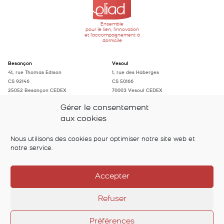
Ensemble
pour le lien, l'innovation
et l'accompagnement à
domicile
Besançon
Vesoul
41, rue Thomas Edison
1, rue des Haberges
CS 92146
CS 50166
25052 Besançon CEDEX
70003 Vesoul CEDEX
Tél. : 03 81 41 96 96
Tél. : 03 84 75 97 50
Gérer le consentement
accueil@eliad-fc.fr
accueil@eliad-fc.fr
aux cookies
Suivez-nous sur
Nous utilisons des cookies pour optimiser notre site web et
notre service.
Accepter
Refuser
Préférences