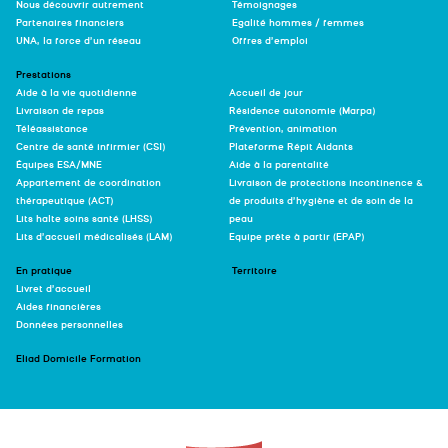
Nous découvrir autrement
Témoignages
Partenaires financiers
Egalité hommes / femmes
UNA, la force d’un réseau
Offres d’emploi
Prestations
Aide à la vie quotidienne
Accueil de jour
Livraison de repas
Résidence autonomie (Marpa)
Téléassistance
Prévention, animation
Centre de santé infirmier (CSI)
Plateforme Répit Aidants
Équipes ESA/MNE
Aide à la parentalité
Appartement de coordination
Livraison de protections incontinence &
thérapeutique (ACT)
de produits d’hygiène et de soin de la
Lits halte soins santé (LHSS)
peau
Lits d’accueil médicalisés (LAM)
Equipe prête à partir (EPAP)
En pratique
Territoire
Livret d’accueil
Aides financières
Données personnelles
Eliad Domicile Formation