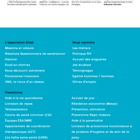
L’association Eliad
Nous rejoindre
Missions et valeurs
Les métiers
Résultats Questionnaire de satisfaction
Politique RH
Histoire
Accueil des stagiaires
Eliad en chiffres
Job étudiant
Nous découvrir autrement
Témoignages
Partenaires financiers
Egalité hommes / femmes
UNA, la force d’un réseau
Offres d’emploi
Prestations
Aide à la vie quotidienne
Accueil de jour
Livraison de repas
Résidence autonomie (Marpa)
Téléassistance
Prévention, animation
Centre de santé infirmier (CSI)
Plateforme Répit Aidants
Équipes ESA/MNE
Aide à la parentalité
Appartement de coordination
Livraison de protections incontinence &
thérapeutique (ACT)
de produits d’hygiène et de soin de la
Lits halte soins santé (LHSS)
peau