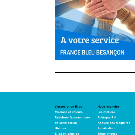
L’association Eliad
Nous rejoindre
Missions et valeurs
Les métiers
Résultats Questionnaire
Politique RH
de satisfaction
Accueil des stagiaires
Histoire
Job étudiant
Eliad en chiffres
Témoignages