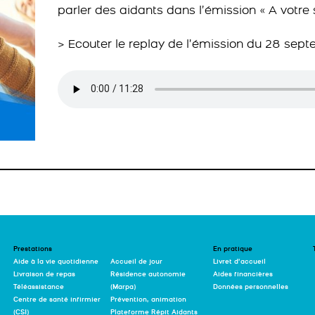
parler des aidants dans l’émission « A votre 
> Ecouter le replay de l’émission du 28 sept
Prestations
En pratique
Aide à la vie quotidienne
Accueil de jour
Livret d’accueil
Livraison de repas
Résidence autonomie
Aides financières
Téléassistance
(Marpa)
Données personnelles
Centre de santé infirmier
Prévention, animation
(CSI)
Plateforme Répit Aidants