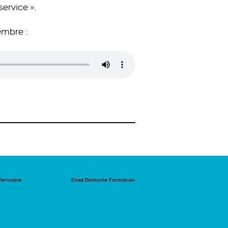
service ».
embre :
Territoire
Eliad Domicile Formation