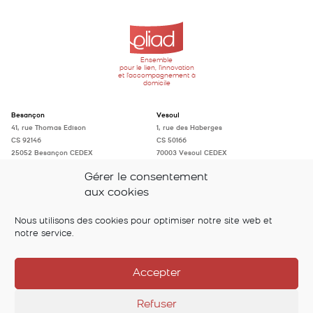
Ensemble
pour le lien, l'innovation
et l'accompagnement à
domicile
Besançon
Vesoul
41, rue Thomas Edison
1, rue des Haberges
CS 92146
CS 50166
25052 Besançon CEDEX
70003 Vesoul CEDEX
Tél. : 03 81 41 96 96
Tél. : 03 84 75 97 50
Gérer le consentement
accueil@eliad-fc.fr
accueil@eliad-fc.fr
aux cookies
Suivez-nous sur
Nous utilisons des cookies pour optimiser notre site web et
notre service.
Accepter
Refuser