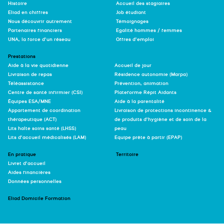
Histoire
Accueil des stagiaires
Eliad en chiffres
Job étudiant
Nous découvrir autrement
Témoignages
Partenaires financiers
Egalité hommes / femmes
UNA, la force d’un réseau
Offres d’emploi
Prestations
Aide à la vie quotidienne
Accueil de jour
Livraison de repas
Résidence autonomie (Marpa)
Téléassistance
Prévention, animation
Centre de santé infirmier (CSI)
Plateforme Répit Aidants
Équipes ESA/MNE
Aide à la parentalité
Appartement de coordination
Livraison de protections incontinence &
thérapeutique (ACT)
de produits d’hygiène et de soin de la
Lits halte soins santé (LHSS)
peau
Lits d’accueil médicalisés (LAM)
Equipe prête à partir (EPAP)
En pratique
Territoire
Livret d’accueil
Aides financières
Données personnelles
Eliad Domicile Formation