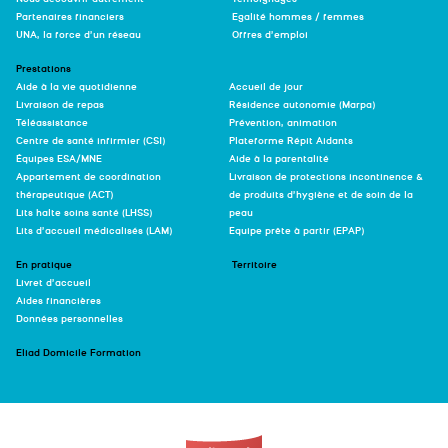
Partenaires financiers
Egalité hommes / femmes
UNA, la force d’un réseau
Offres d’emploi
Prestations
Aide à la vie quotidienne
Accueil de jour
Livraison de repas
Résidence autonomie (Marpa)
Téléassistance
Prévention, animation
Centre de santé infirmier (CSI)
Plateforme Répit Aidants
Équipes ESA/MNE
Aide à la parentalité
Appartement de coordination
Livraison de protections incontinence &
thérapeutique (ACT)
de produits d’hygiène et de soin de la
Lits halte soins santé (LHSS)
peau
Lits d’accueil médicalisés (LAM)
Equipe prête à partir (EPAP)
En pratique
Territoire
Livret d’accueil
Aides financières
Données personnelles
Eliad Domicile Formation