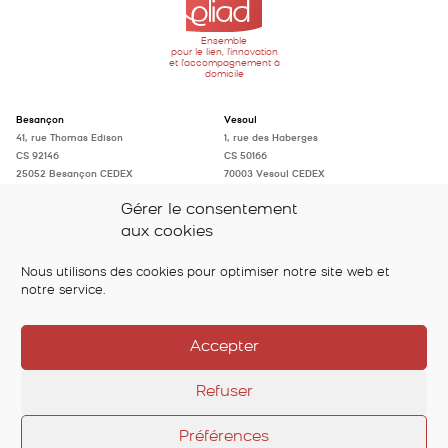
Ensemble
pour le lien, l'innovation
et l'accompagnement à
domicile
Besançon
Vesoul
41, rue Thomas Edison
1, rue des Haberges
CS 92146
CS 50166
25052 Besançon CEDEX
70003 Vesoul CEDEX
Tél. : 03 81 41 96 96
Tél. : 03 84 75 97 50
Gérer le consentement
accueil@eliad-fc.fr
accueil@eliad-fc.fr
aux cookies
Suivez-nous sur
Nous utilisons des cookies pour optimiser notre site web et
notre service.
Accepter
Refuser
Préférences
© 2026 Eliad
Mentions légales
RGPD