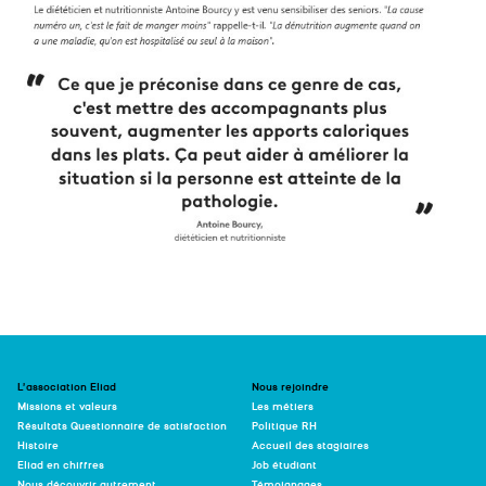
L’association Eliad
Nous rejoindre
Missions et valeurs
Les métiers
Résultats Questionnaire de satisfaction
Politique RH
Histoire
Accueil des stagiaires
Eliad en chiffres
Job étudiant
Nous découvrir autrement
Témoignages