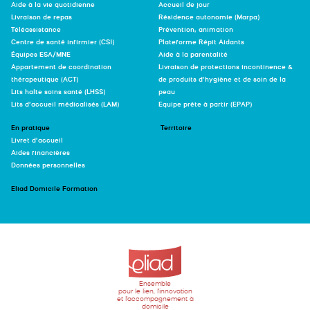
Aide à la vie quotidienne
Accueil de jour
Livraison de repas
Résidence autonomie (Marpa)
Téléassistance
Prévention, animation
Centre de santé infirmier (CSI)
Plateforme Répit Aidants
Équipes ESA/MNE
Aide à la parentalité
Appartement de coordination
Livraison de protections incontinence &
thérapeutique (ACT)
de produits d’hygiène et de soin de la
Lits halte soins santé (LHSS)
peau
Lits d’accueil médicalisés (LAM)
Equipe prête à partir (EPAP)
En pratique
Territoire
Livret d’accueil
Aides financières
Données personnelles
Eliad Domicile Formation
Ensemble
pour le lien, l'innovation
et l'accompagnement à
domicile