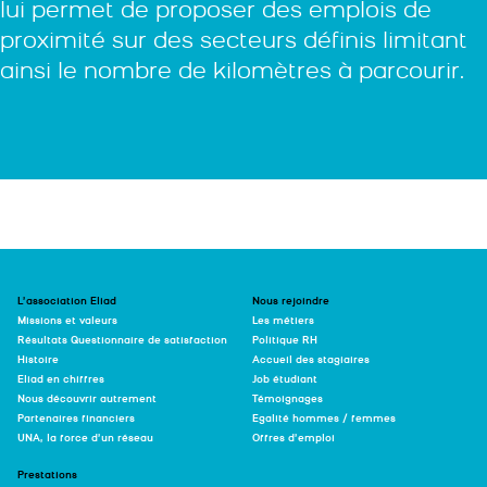
lui permet de proposer des emplois de
proximité sur des secteurs définis limitant
ainsi le nombre de kilomètres à parcourir.
L’association Eliad
Nous rejoindre
Missions et valeurs
Les métiers
Résultats Questionnaire de satisfaction
Politique RH
Histoire
Accueil des stagiaires
Eliad en chiffres
Job étudiant
Nous découvrir autrement
Témoignages
Partenaires financiers
Egalité hommes / femmes
UNA, la force d’un réseau
Offres d’emploi
Prestations