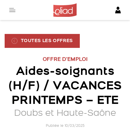
Skip
to
content
TOUTES LES OFFRES
OFFRE D'EMPLOI
Aides-soignants
(H/F) / VACANCES
PRINTEMPS – ETE
Doubs et Haute-Saône
Publiée le 10/03/2025